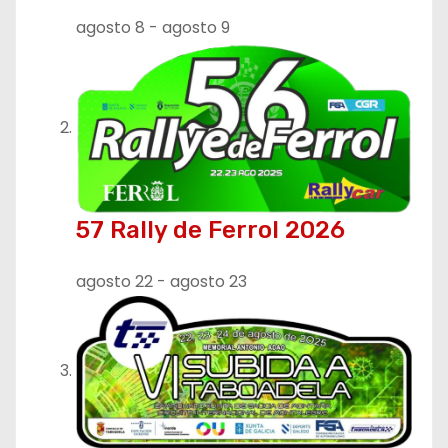
d
agosto 8
-
agosto 9
e
e
n
t
r
57 Rally de Ferrol 2026
a
agosto 22
-
agosto 23
d
a
s