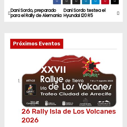
Dani Sordo, preparado
Dani Sordo testea el
N
para el Rally de Alemania
Hyundai I20 R5
a
v
Próximos Eventos
e
g
a
c
i
ó
26 Rally Isla de Los Volcanes
n
2026