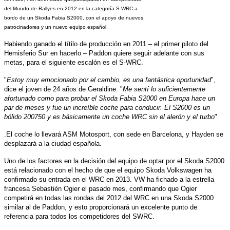
del Mundo de Rallyes en 2012 en la categoría S-WRC a
bordo de un Skoda Fabia S2000, con el apoyo de nuevos
patrocinadores y un nuevo equipo español.
Habiendo ganado el títilo de producción en 2011 – el primer piloto del
Hemisferio Sur en hacerlo – Paddon quiere seguir adelante con sus
metas, para el siguiente escalón es el S-WRC.
"
Estoy muy emocionado por el cambio, es una fantástica oportunidad
",
dice el joven de 24 años de Geraldine. "
Me sentí lo suficientemente
afortunado como para probar el Skoda Fabia S2000 en Europa hace un
par de meses y fue un increíble coche para conducir. El S2000 es un
bólido 200750 y es básicamente un coche WRC sin el alerón y el turbo
"
.El coche lo llevará ASM Motosport, con sede en Barcelona, y Hayden se
desplazará a la ciudad española.
Uno de los factores en la decisión del equipo de optar por el Skoda S2000
está relacionado con el hecho de que el equipo Skoda Volkswagen ha
confirmado su entrada en el WRC en 2013. VW ha fichado a la estrella
francesa Sebastién Ogier el pasado mes, confirmando que Ogier
competirá en todas las rondas del 2012 del WRC en una Skoda S2000
similar al de Paddon, y esto proporcionará un excelente punto de
referencia para todos los competidores del SWRC.