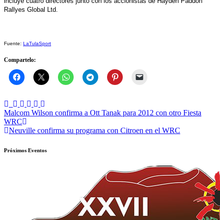
incluye cuatro directores junto con los accionistas de Hayden Paddon
Rallyes Global Ltd.
Fuente:
LaTulaSport
Compartelo:
Navegación
Malcom Wilson confirma a Ott Tanak para 2012 con otro Fiesta
WRC
de
Neuville confirma su programa con Citroen en el WRC
entradas
Próximos Eventos