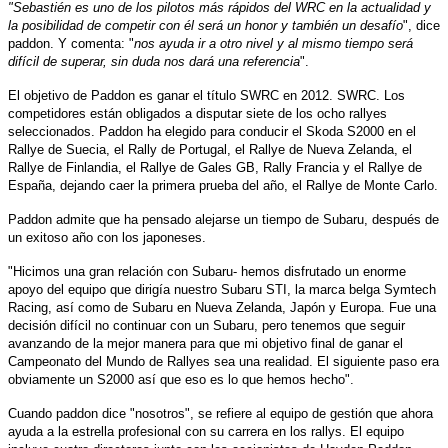
"Sebastién es uno de los pilotos más rápidos del WRC en la actualidad y
la posibilidad de competir con él será un honor y también un desafío
", dice
paddon.
Y comenta: "
nos ayuda ir a otro nivel y al mismo tiempo será
difícil de superar, sin duda nos dará una referencia
".
El objetivo de Paddon
es ganar el título SWRC en 2012. SWRC. Los
competidores están obligados a disputar siete de los ocho rallyes
seleccionados
. Paddon ha elegido para conducir el Skoda S2000 en el
Rallye de Suecia, el Rally de Portugal, el Rallye de Nueva Zelanda, el
Rallye de Finlandia, el Rallye de Gales GB, Rally Francia y el Rallye de
España, dejando caer la primera prueba del año, el Rallye de Monte Carlo.
Paddon admite que ha pensado alejarse un tiempo de Subaru, después de
un exitoso año con los japoneses.
"Hicimos una gran relación con Subaru- hemos disfrutado un enorme
apoyo del equipo que dirigía nuestro Subaru STI, la marca belga Symtech
Racing, así como de Subaru en Nueva Zelanda, Japón y Europa. Fue una
decisión difícil no continuar con un Subaru, pero tenemos que seguir
avanzando de la mejor manera para que mi objetivo final de ganar el
Campeonato del Mundo de Rallyes sea una realidad. El siguiente paso era
obviamente un S2000 así que eso es lo que hemos hecho".
Cuando paddon dice "nosotros", se refiere al equipo de gestión que ahora
ayuda a la estrella profesional con su carrera en los rallys. El equipo