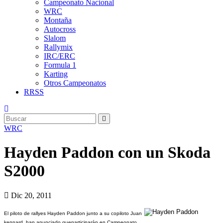
Campeonato Nacional
WRC
Montaña
Autocross
Slalom
Rallymix
IRC/ERC
Formula 1
Karting
Otros Campeonatos
RRSS
WRC
Hayden Paddon con un Skoda
S2000
Dic 20, 2011
El piloto de rallyes Hayden Paddon junto a su copiloto Juan
kennard, han anunciado queparticiparán en Campeonato