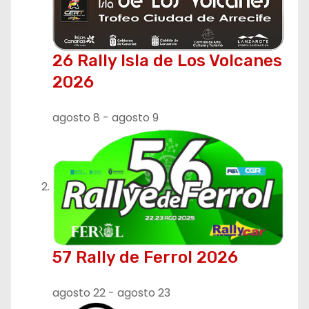
i
ó
n
26 Rally Isla de Los Volcanes
2026
d
e
agosto 8
-
agosto 9
e
n
t
r
57 Rally de Ferrol 2026
a
d
agosto 22
-
agosto 23