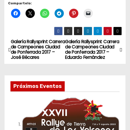
Compartelo:
Galería Rallysprint Carrera
Galería Rallysprint Carrera
N
de Campeones Ciudad
de Campeones Ciudad
de Ponferrada 2017 –
de Ponferrada 2017 –
a
José Bécares
Eduardo Fernández
v
e
Próximos Eventos
g
a
c