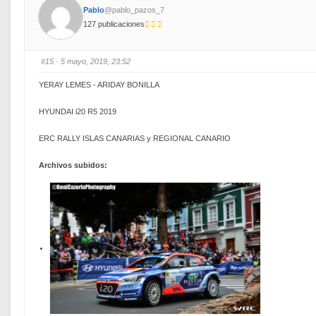
o
o
Pablo
@pablo_pazos_7
r
r
t
t
127 publicaciones
h
h
u
u
m
m
b
b
s
s
#15
· 5 mayo, 2019, 23:52
d
u
o
p
w
.
YERAY LEMES - ARIDAY BONILLA
n
.
HYUNDAI i20 R5 2019
ERC RALLY ISLAS CANARIAS y REGIONAL CANARIO
Archivos subidos: