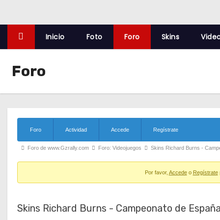
o
Inicio
Foto
Foro
Skins
Vide
Foro
F
Foro
Actividad
Accede
Regístrate
o
r
F
Foro de www.Gzrally.com
Foro: Videojuegos
Skins Richard Burns - Cam
u
m
o
N
Por favor,
Accede
o
Regístrate
r
a
v
u
i
m
g
Skins Richard Burns - Campeonato de Españ
a
b
t