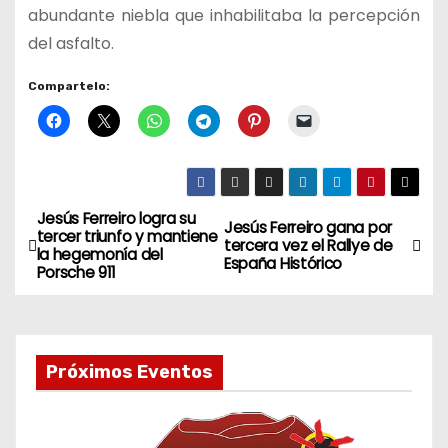
abundante niebla que inhabilitaba la percepción
del asfalto.
Compartelo:
Jesús Ferreiro logra su
N
Jesús Ferreiro gana por
tercer triunfo y mantiene
tercera vez el Rallye de
la hegemonía del
a
España Histórico
Porsche 911
v
e
Próximos Eventos
g
a