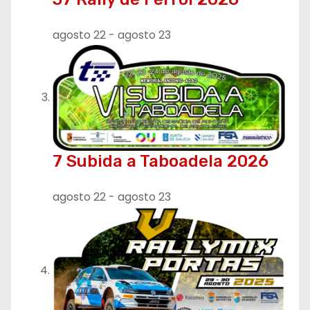
a
d
agosto 22
-
agosto 23
a
s
7 Subida a Taboadela 2026
agosto 22
-
agosto 23