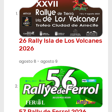
c
i
ó
n
26 Rally Isla de Los Volcanes
2026
d
e
agosto 8
-
agosto 9
e
n
t
r
57 Rally de Ferrol 2026