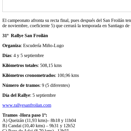
El campeonato afronta su recta final, pues después del San Froilán te
de noviembre, coeficiente 5) que cerrará la temporada en Santiago d
31º Rallye San Froilán
Organiza
: Escudería Miño-Lugo
Días
: 4 y 5 septiembre
Kilómetros totales
: 508,15 kms
Kilómetros cronometrados
: 100,96 kms
Número de tramos
: 9 (5 diferentes)
Día del Rallye
: 5 septiembre
www.rallyesanfroilan.com
Tramos -Hora paso 1º:
A) Queizán (11,93 kms)– 8h18 y 11h04
B) Candai (10,40 kms) – 9h31 y 12h52
C) Pazo de Adai (8,70 kms)– 13h55