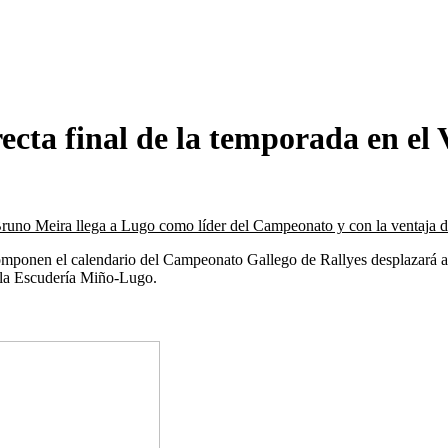
recta final de la temporada en e
, Bruno Meira llega a Lugo como líder del Campeonato y con la ventaja 
mponen el calendario del Campeonato Gallego de Rallyes desplazará a s
 la Escudería Miño-Lugo.