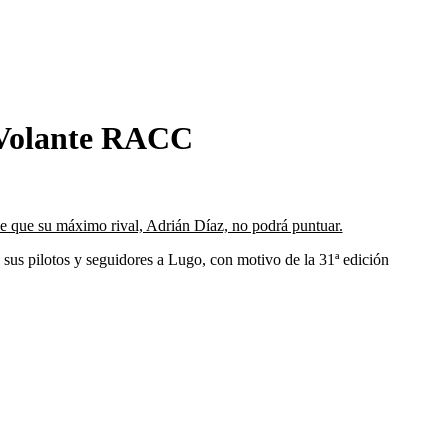
l Volante RACC
de que su máximo rival, Adrián Díaz, no podrá puntuar.
us pilotos y seguidores a Lugo, con motivo de la 31ª edición