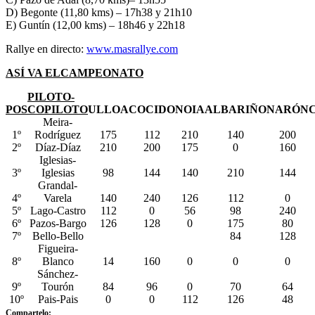
D) Begonte (11,80 kms) – 17h38 y 21h10
E) Guntín (12,00 kms) – 18h46 y 22h18
Rallye en directo:
www.masrallye.com
ASÍ VA ELCAMPEONATO
PILOTO-
POS
COPILOTO
ULLOA
COCIDO
NOIA
ALBARIÑO
NARÓN
Meira-
1º
Rodríguez
175
112
210
140
200
2º
Díaz-Díaz
210
200
175
0
160
Iglesias-
3º
Iglesias
98
144
140
210
144
Grandal-
4º
Varela
140
240
126
112
0
5º
Lago-Castro
112
0
56
98
240
6º
Pazos-Bargo
126
128
0
175
80
7º
Bello-Bello
84
128
Figueira-
8º
Blanco
14
160
0
0
0
Sánchez-
9º
Tourón
84
96
0
70
64
10º
Pais-Pais
0
0
112
126
48
Compartelo: