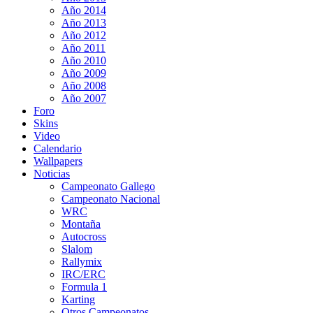
Año 2014
Año 2013
Año 2012
Año 2011
Año 2010
Año 2009
Año 2008
Año 2007
Foro
Skins
Video
Calendario
Wallpapers
Noticias
Campeonato Gallego
Campeonato Nacional
WRC
Montaña
Autocross
Slalom
Rallymix
IRC/ERC
Formula 1
Karting
Otros Campeonatos