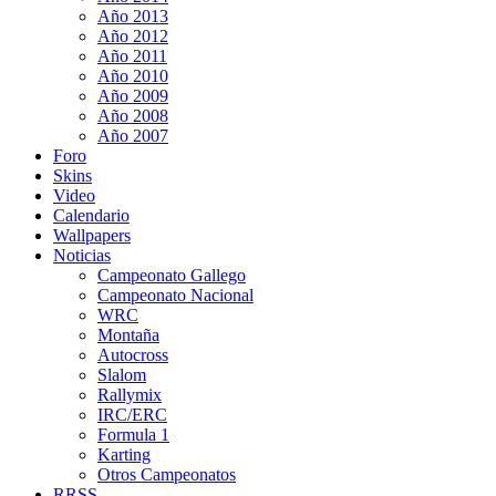
Año 2013
Año 2012
Año 2011
Año 2010
Año 2009
Año 2008
Año 2007
Foro
Skins
Video
Calendario
Wallpapers
Noticias
Campeonato Gallego
Campeonato Nacional
WRC
Montaña
Autocross
Slalom
Rallymix
IRC/ERC
Formula 1
Karting
Otros Campeonatos
RRSS