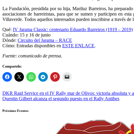
La Fundación, presidida por su hija, Mariluz Barreiros, ha preparado
asociaciones de barreiristas, para que se sumen y participen en esta
Villaverde. Todos aquellos interesados pueden inscribirse a través d
Qué:
IV Jarama Classic: centenario Eduardo Barreiros (1919 – 2019)
Cuándo: 15 y 16 de junio
Dónde:
Circuito del Jarama – RACE
Cómo: Entradas disponibles en
ESTE ENLACE
.
Fuente: comunicado de prensa.
Compartelo:
Navegación
DKR Raid Service en el IV Rally mar de Olivos: victoria absoluta y a
Quentin Gilbert alcanza el segundo puesto en el Rally Antibes
de
entradas
Próximos Eventos