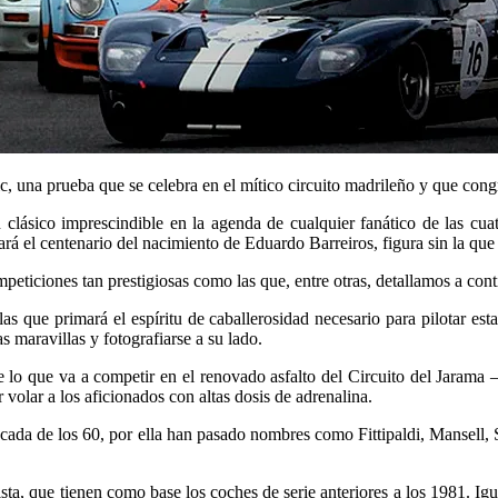
, una prueba que se celebra en el mítico circuito madrileño y que congr
n clásico imprescindible en la agenda de cualquier fanático de las cua
ará el centenario del nacimiento de Eduardo Barreiros, figura sin la que
eticiones tan prestigiosas como las que, entre otras, detallamos a cont
s que primará el espíritu de caballerosidad necesario para pilotar est
s maravillas y fotografiarse a su lado.
 lo que va a competir en el renovado asfalto del Circuito del Jarama
 volar a los aficionados con altas dosis de adrenalina.
écada de los 60, por ella han pasado nombres como Fittipaldi, Mansel
ta, que tienen como base los coches de serie anteriores a los 1981. Igu