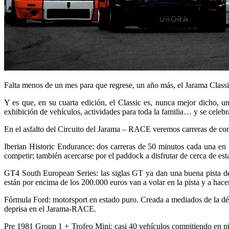
Falta menos de un mes para que regrese, un año más, el Jarama Classic
Y es que, en su cuarta edición, el Classic es, nunca mejor dicho, u
exhibición de vehículos, actividades para toda la familia… y se celebr
En el asfalto del Circuito del Jarama – RACE veremos carreras de comp
Iberian Historic Endurance: dos carreras de 50 minutos cada una en la
competir; también acercarse por el paddock a disfrutar de cerca de esta
GT4 South European Series: las siglas GT ya dan una buena pista de
están por encima de los 200.000 euros van a volar en la pista y a hacer
Fórmula Ford: motorsport en estado puro. Creada a mediados de la d
deprisa en el Jarama-RACE.
Pre 1981 Group 1 + Trofeo Mini: casi 40 vehículos compitiendo en pis