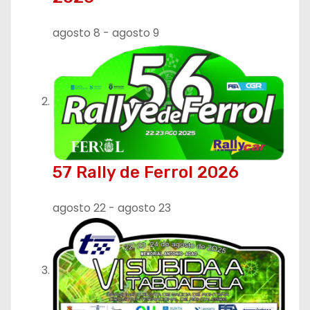
d
e
agosto 8
-
agosto 9
e
n
t
r
57 Rally de Ferrol 2026
a
d
agosto 22
-
agosto 23
a
s