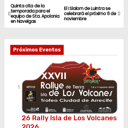
Quinta cita de la
N
El I Slalom de Luintra se
temporada para el
celebrará el próximo 6 de
equipo de Sta. Apolonia
a
noviembre
en Navelgas
v
e
Próximos Eventos
g
a
c
i
ó
n
26 Rally Isla de Los Volcanes
2026