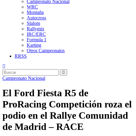
Campeonato Nacional
WRC
Montaña
Autocross
Slalom
Rallymix
IRC/ERC
Formula 1
Karting
Otros Campeonatos
RRSS
Campeonato Nacional
El Ford Fiesta R5 de
ProRacing Competición roza el
podio en el Rallye Comunidad
de Madrid – RACE