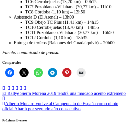
TC6 Cerrobejuelas (13,70 km) – 09h15
TC7 Pozoblanco-Villaharta (30,77 km) – 11h10
TC8 Córdoba (1,10 km) – 12h50
Asistencia D (El Arenal) – 13h00
TC9 Obejo TC Plus (11,41 km) – 14h15
TC10 Cerrobejuelas (13,70 km) – 14h55
TC11 Pozoblanco-Villaharta (30,77 km) – 16h50
TC12 Córdoba (1,10 km) – 18h35
Entrega de trofeos (Balcones del Guadalquivir) – 20h00
Fuente: comunicado de prensa.
Compartelo:
Navegación
El Rallye Sierra Morena 2019 tendrá una marcado acento extremeño
de
Alberto Monarri vuelve al Campeonato de España como piloto
entradas
oficial Abarth por segundo año consecutivo
Próximos Eventos