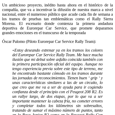
Un ambicioso proyecto, inédito hasta ahora en el histórico de la
compañía, que va a incentivar la difusión de nuestra marca a nivel
nacional, entre el numeroso público que acude cada fin de semana a
los tramos de pruebas tan emblemáticas como el Rally Sierra
Morena. El escenario donde comienza la primera andadura
deportiva de Eurorepar Car Service, que promete depararnos
grandes emociones en el transcurso de la temporada
Óscar Palomo (Piloto Eurorepar Car Service Rally Team):
«
Estoy deseando estrenar ya en los tramos los colores
del Eurorepar Car Service Rally Team. Me hace mucha
ilusión que mi debut sobre asfalto coincida también con
la primera participación oficial del equipo. Aunque no
tengo experiencia previa sobre este tipo de terreno, me
he encontrado bastante cómodo en los tramos durante
las jornadas de reconocimientos. Tienen buen ‘ grip ‘ y
unas características similares a las de un circuito, lo
que creo que me va a ser de ayuda para ir cogiendo
confianza desde el principio con el Peugeot 208 R2. Es
un rallye largo, de dos etapas, por lo que va a ser
importante mantener la cabeza fría, no cometer errores
y completar todos los kilómetros sin sobresaltos,
tratando de sumar el máximo número de puntos, tanto
en la Beca Junior R2 como en la Peugeot Rally Cup