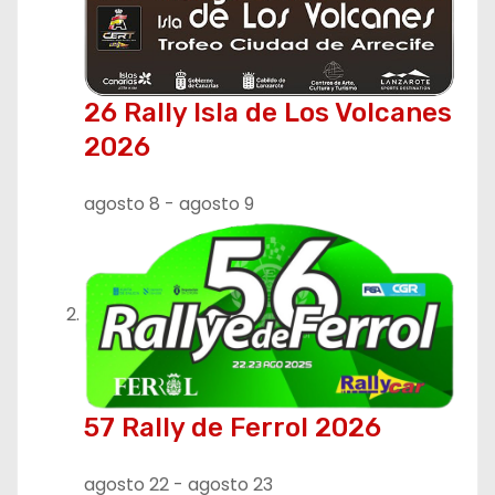
i
ó
26 Rally Isla de Los Volcanes
n
2026
d
agosto 8
-
agosto 9
e
e
n
t
r
57 Rally de Ferrol 2026
a
agosto 22
-
agosto 23