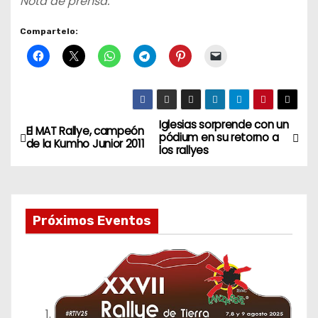
Nota de prensa.
Compartelo:
Iglesias sorprende con un
N
El MAT Rallye, campeón
pódium en su retorno a
de la Kumho Junior 2011
los rallyes
a
v
e
Próximos Eventos
g
a
c