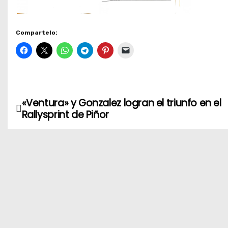
Compartelo:
«Ventura» y Gonzalez logran el triunfo en el
N
Rallysprint de Piñor
a
v
e
g
a