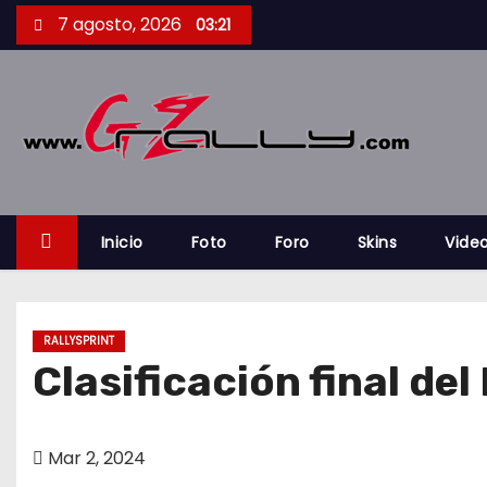
S
7 agosto, 2026
03:21
a
l
t
a
r
a
l
Inicio
Foto
Foro
Skins
Vide
c
o
n
RALLYSPRINT
t
Clasificación final de
e
n
i
Mar 2, 2024
d