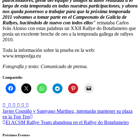
patrocinadores, gente del equipo y amigos la labor realizada a lo
largo de esta temporada en todas nuestras participaciones, y ahora
nos queda ponernos a trabajar para que la próxima temporada
2011 volvamos a tomar parte en el Campeonato de Galicia de
Rallyes, haciéndolo de nuevo con todos ellos"
remataba Carlos
Iván Alonso con estas palabras un XXII Rallye do Botafumeiro que
ponía un excelente broche de oro a la temporada gallega de rallyes
2010.
Toda la información sobre la prueba en la web:
www.temposfga.eu
Fotografía y texto: Comunicado de prensa.
Compartelo:
Navegación
Javier Cousiño y Santyago Martínez, intentarán mantener su plaza
en la Top Ten
de
El ACSM Rallye Team abandona en el Rallye do Botafumeiro
entradas
Próximos Eventos