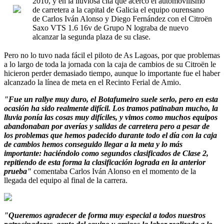
2010, y en la lluviosa cita que acercó el automovilismo
de carretera a la capital de Galicia el equipo ourensano
de Carlos Iván Alonso y Diego Fernández con el Citroën
Saxo VTS 1.6 16v de Grupo N lograba de nuevo
alcanzar la segunda plaza de su clase.
Pero no lo tuvo nada fácil el piloto de As Lagoas, por que problemas
a lo largo de toda la jornada con la caja de cambios de su Citroën le
hicieron perder demasiado tiempo, aunque lo importante fue el haber
alcanzado la línea de meta en el Recinto Ferial de Amio.
"Fue un rallye muy duro, el Botafumeiro suele serlo, pero en esta
ocasión ha sido realmente difícil. Los tramos patinaban mucho, la
lluvia ponía las cosas muy difíciles, y vimos como muchos equipos
abandonaban por averías y salidas de carretera pero a pesar de
los problemas que hemos padecido durante todo el día con la caja
de cambios hemos conseguido llegar a la meta y lo más
importante: haciéndolo como segundos clasificados de Clase 2,
repitiendo de esta forma la clasificación lograda en la anterior
prueba"
comentaba Carlos Iván Alonso en el momento de la
llegada del equipo al final de la carrera.
"Queremos agradecer de forma muy especial a todos nuestros