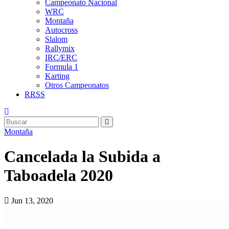
Campeonato Nacional
WRC
Montaña
Autocross
Slalom
Rallymix
IRC/ERC
Formula 1
Karting
Otros Campeonatos
RRSS
Montaña
Cancelada la Subida a
Taboadela 2020
Jun 13, 2020