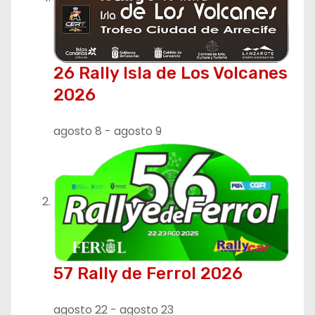
i
ó
n
26 Rally Isla de Los Volcanes
2026
d
e
agosto 8
-
agosto 9
e
n
t
r
57 Rally de Ferrol 2026
a
d
agosto 22
-
agosto 23