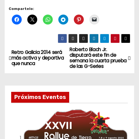
Compartelo:
Roberto Blach Jr.
N
Retro Galicia 2014 será
disputará este fin de
más activa y deportiva
semana la cuarta prueba
a
que nunca
de las G-Series
v
e
Próximos Eventos
g
a
c