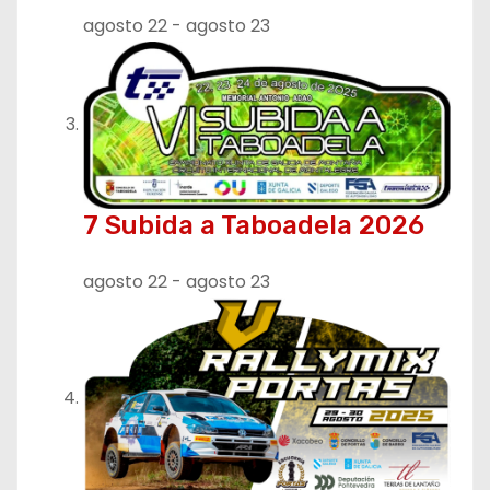
a
agosto 22
-
agosto 23
d
a
s
7 Subida a Taboadela 2026
agosto 22
-
agosto 23