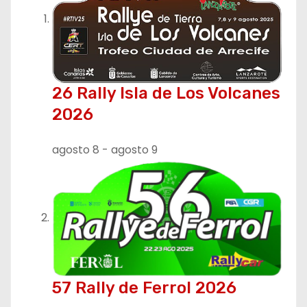
a
c
i
ó
26 Rally Isla de Los Volcanes
n
2026
d
agosto 8
-
agosto 9
e
e
n
t
r
57 Rally de Ferrol 2026