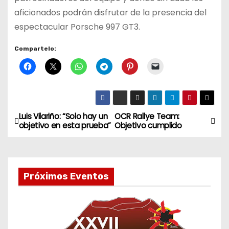
aficionados
podrán disfrutar de la presencia del
espectacular Porsche 997 GT3.
Compartelo:
Luis Vilariño: “Solo hay un
OCR Rallye Team:
N
objetivo en esta prueba”
Objetivo cumplido
a
v
Próximos Eventos
e
g