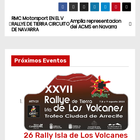
RMC Motorsport EN EL V
N
Amplia representacion
RALLYE DE TIERRA CIRCUITO
del ACMS en Navarra
DE NAVARRA
a
v
e
Próximos Eventos
g
a
c
i
ó
26 Rally Isla de Los Volcanes
n