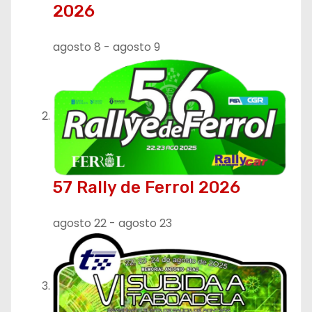
2026
d
agosto 8
-
agosto 9
e
e
n
t
r
57 Rally de Ferrol 2026
a
agosto 22
-
agosto 23
d
a
s