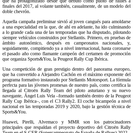
que ha protagonizado desde que debutó como piloto de rallies a
finales del 2017, al volante también, casualmente, de un modelo del
doble chevrón.
Aquella campaña preliminar sirvió al joven cangués para amoldarse
a una especialidad en la que, de ahí en adelante, ha ido culminando
a lo grande cada una de las temporadas que ha disputado, pilotando
siempre vehículos construidos por Stellantis. Primero, en pruebas de
ámbito autonómico, después en campeonatos nacionales, y,
seguidamente, compitiendo ya a nivel internacional, hasta coronarse
el pasado año como flamante campeón del certamen de promoción
que organiza Sports&You, la Peugeot Rally Cup Ibérica.
Una competición de gran prestigio dentro del panorama europeo,
que ha convertido a Alejandro Cachón en el máximo exponente del
programa formativo instaurado por Stellantis Motorsport. La fórmula
perfecta para las jóvenes promesas de nuestro país, como certifica la
llegada al Citroën Rally Team del piloto asturiano y su nuevo
navegante, Ángel Luis Vela –formado también dentro de la Peugeot
Rally Cup Ibérica–, con el C3 Rally2. El coche bicampeón a nivel
nacional en las temporadas 2019 y 2020, bajo la gestión técnica de
Sports&You.
Huawei, Pirelli, Alvemaco y MMR son los patrocinadores
principales que respaldan el proyecto deportivo del Citroën Rally
Team en el S-CER (Supercampeonato de España de Rallyes) 2022.