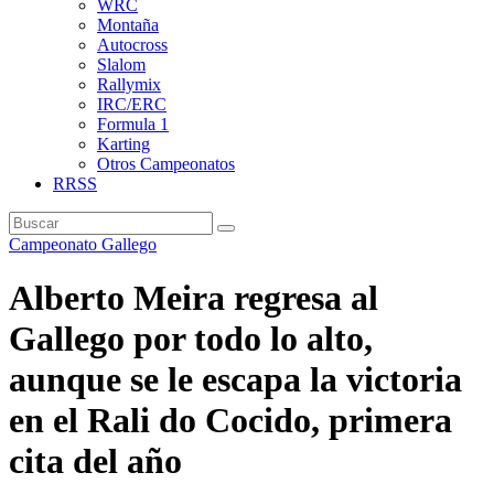
WRC
Montaña
Autocross
Slalom
Rallymix
IRC/ERC
Formula 1
Karting
Otros Campeonatos
RRSS
Campeonato Gallego
Alberto Meira regresa al
Gallego por todo lo alto,
aunque se le escapa la victoria
en el Rali do Cocido, primera
cita del año