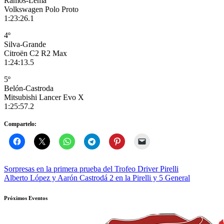
Ramos-Lema
Volkswagen Polo Proto
1:23:26.1
4º
Silva-Grande
Citroën C2 R2 Max
1:24:13.5
5º
Belón-Castroda
Mitsubishi Lancer Evo X
1:25:57.2
Compartelo:
Navegación
Sorpresas en la primera prueba del Trofeo Driver Pirelli
Alberto López y Aarón Castrodá 2 en la Pirelli y 5 General
de
entradas
Próximos Eventos