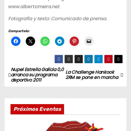
www.albertomeira.net
Fotografía y texto: Comunicado de prensa.
Compartelo:
Nupel Estrella Galicia 0,0
N
La Challenge Hankook
arranca su programa
2RM se pone en marcha
deportivo 2011
a
v
e
Próximos Eventos
g