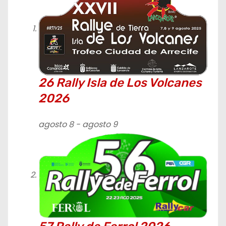
a
c
i
ó
26 Rally Isla de Los Volcanes
n
2026
d
agosto 8
-
agosto 9
e
e
n
t
r