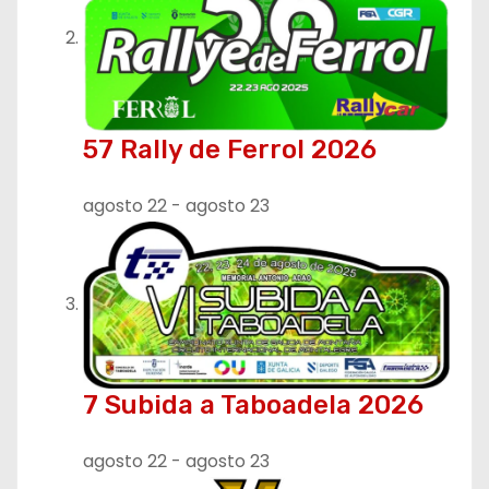
n
t
r
57 Rally de Ferrol 2026
a
d
agosto 22
-
agosto 23
a
s
7 Subida a Taboadela 2026
agosto 22
-
agosto 23