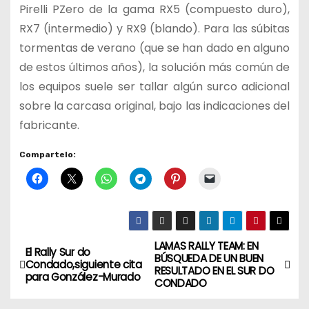
Pirelli PZero de la gama RX5 (compuesto duro),
RX7 (intermedio) y RX9 (blando). Para las súbitas
tormentas de verano (que se han dado en alguno
de estos últimos años), la solución más común de
los equipos suele ser tallar algún surco adicional
sobre la carcasa original, bajo las indicaciones del
fabricante.
Compartelo:
LAMAS RALLY TEAM: EN
N
El Rally Sur do
BÚSQUEDA DE UN BUEN
Condado,siguiente cita
RESULTADO EN EL SUR DO
a
para González-Murado
CONDADO