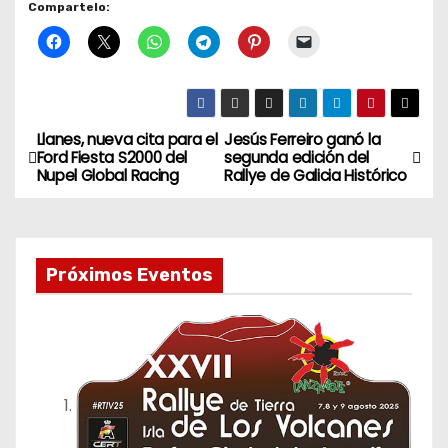
Compartelo:
Llanes, nueva cita para el
Jesús Ferreiro ganó la
N
Ford Fiesta S2000 del
segunda edición del
Nupel Global Racing
Rallye de Galicia Histórico
a
v
e
Próximos Eventos
g
a
c
i