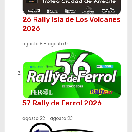
ó
26 Rally Isla de Los Volcanes
n
2026
d
agosto 8
-
agosto 9
e
e
n
t
r
57 Rally de Ferrol 2026
a
agosto 22
-
agosto 23
d