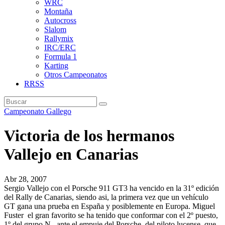
WRC
Montaña
Autocross
Slalom
Rallymix
IRC/ERC
Formula 1
Karting
Otros Campeonatos
RRSS
Campeonato Gallego
Victoria de los hermanos
Vallejo en Canarias
Abr 28, 2007
Sergio Vallejo con el Porsche 911 GT3 ha vencido en la 31º edición
del Rally de Canarias, siendo asi, la primera vez que un vehículo
GT gana una prueba en España y posiblemente en Europa. Miguel
Fuster el gran favorito se ha tenido que conformar con el 2º puesto,
1º del grupo N, ante el empuje del Porsche, del piloto lucense, que