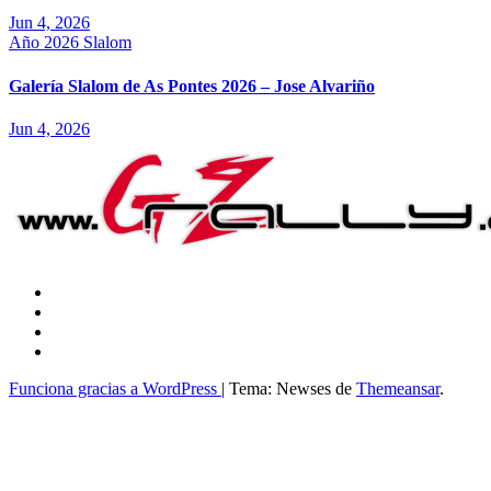
Jun 4, 2026
Año 2026
Slalom
Galería Slalom de As Pontes 2026 – Jose Alvariño
Jun 4, 2026
Funciona gracias a WordPress
|
Tema: Newses de
Themeansar
.