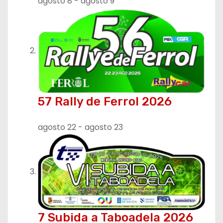
agosto 8
-
agosto 9
e
n
t
r
a
57 Rally de Ferrol 2026
d
agosto 22
-
agosto 23
a
s
7 Subida a Taboadela 2026