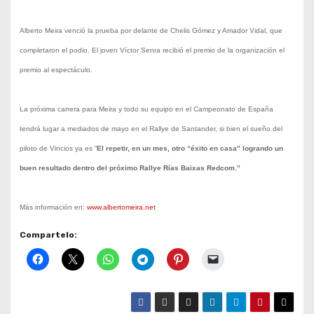
Alberto Meira venció la prueba por delante de Chelis Gómez y Amador Vidal, que
completaron el podio. El joven Víctor Senra recibió el premio de la organización el
premio al espectáculo.
La próxima carrera para Meira y todo su equipo en el Campeonato de España
tendrá lugar a mediados de mayo en el Rallye de Santander, si bien el sueño del
piloto de Vincios ya es “
El repetir, en un mes, otro “éxito en casa” logrando un
buen resultado dentro del próximo Rallye Rías Baixas Redcom.”
Más información en:
www.albertomeira.net
Compartelo: