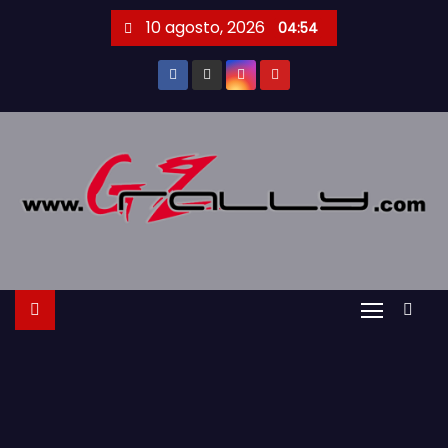
S
10 agosto, 2026
04:54
a
l
t
a
r
a
l
c
o
n
t
e
n
i
d