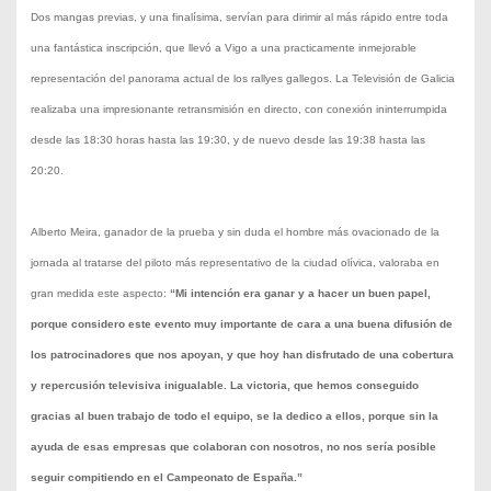
Dos mangas previas, y una finalísima, servían para dirimir al más rápido entre toda
una fantástica inscripción, que llevó a Vigo a una practicamente inmejorable
representación del panorama actual de los rallyes gallegos. La Televisión de Galicia
realizaba una impresionante retransmisión en directo, con conexión ininterrumpida
desde las 18:30 horas hasta las 19:30, y de nuevo desde las 19:38 hasta las
20:20.
Alberto Meira, ganador de la prueba y sin duda el hombre más ovacionado de la
jornada al tratarse del piloto más representativo de la ciudad olívica, valoraba en
gran medida este aspecto:
“Mi intención era ganar y a hacer un buen papel,
porque considero este evento muy importante de cara a una buena difusión de
los patrocinadores que nos apoyan, y que hoy han disfrutado de una cobertura
y repercusión televisiva inigualable. La victoria, que hemos conseguido
gracias al buen trabajo de todo el equipo, se la dedico a ellos, porque sin la
ayuda de esas empresas que colaboran con nosotros, no nos sería posible
seguir compitiendo en el Campeonato de España.”