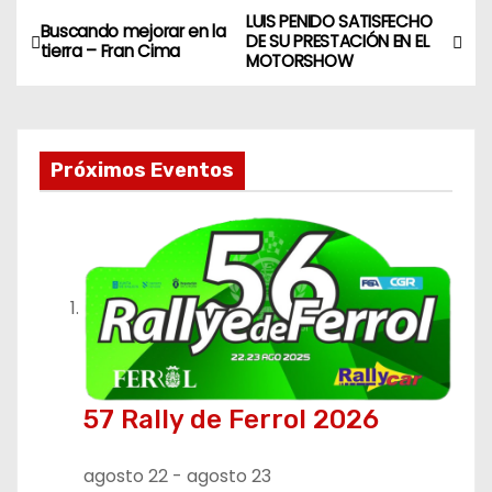
LUIS PENIDO SATISFECHO
N
Buscando mejorar en la
DE SU PRESTACIÓN EN EL
tierra – Fran Cima
MOTORSHOW
a
v
e
Próximos Eventos
g
a
c
i
ó
57 Rally de Ferrol 2026
n
agosto 22
-
agosto 23