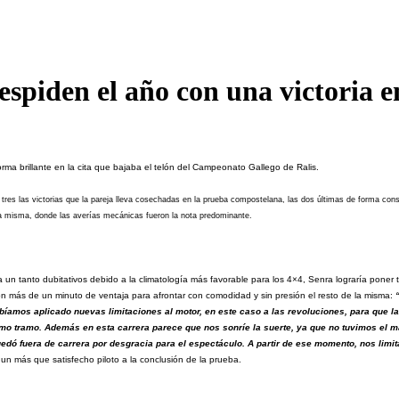
spiden el año con una victoria e
ma brillante en la cita que bajaba el telón del Campeonato Gallego de Ralis.
tres las victorias que la pareja lleva cosechadas en la prueba compostelana, las dos últimas de forma co
 la misma, donde las averías mecánicas fueron la nota predominante.
un tanto dubitativos debido a la climatología más favorable para los 4×4, Senra lograría poner t
con más de un minuto de ventaja para afrontar con comodidad y sin presión el resto de la misma:
íamos aplicado nuevas limitaciones al motor, en este caso a las revoluciones, para que la m
timo tramo. Además en esta carrera parece que nos sonríe la suerte, ya que no tuvimos el 
 quedó fuera de carrera por desgracia para el espectáculo. A partir de ese momento, nos lim
un más que satisfecho piloto a la conclusión de la prueba.