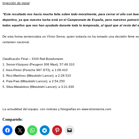
Inyección de moral
“Este resultado nos hacía mucha falta sobre todo moralmente, para cerrar el año con bue
deportivo, ya que nuestra lucha está en el Campeonato de España, pero nuestros patrocin
todos aquellos que nos han ayudado durante toda la temporada, al igual que al resto del e
De esta forma sentenciaba un Víctor Senra, quien todavía no ha tomado una decisión firme sobr
certamen nacional.
Clasificación Final – XXIII Rali Botafumeiro
1. Senra-Vázquez (Peugeot 306 Maxi), 57:49.310
2. Ares-Pintor (Porsche 997 GT3), a 1:06.410
3. Rico-Martínez (Mitsubishi Lancer), a 2:28.510
4. Pais-Pais (Mitsubishi Lancer), a 2:54.250
5. Silva-Matalobos (Mitsubishi Lancer), a 3:21.630
La actualidad del equipo, con noticias y fotografías en www.victorsenra.com
Compartelo: