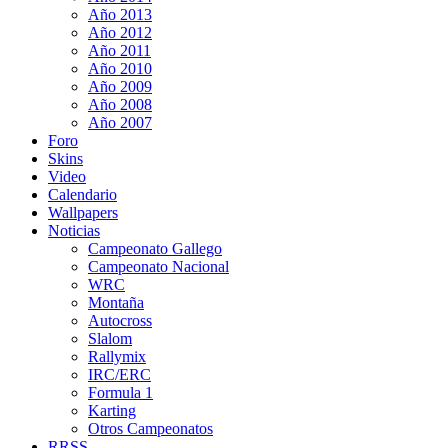
Año 2013
Año 2012
Año 2011
Año 2010
Año 2009
Año 2008
Año 2007
Foro
Skins
Video
Calendario
Wallpapers
Noticias
Campeonato Gallego
Campeonato Nacional
WRC
Montaña
Autocross
Slalom
Rallymix
IRC/ERC
Formula 1
Karting
Otros Campeonatos
RRSS