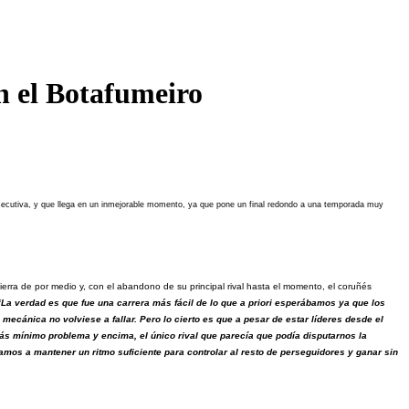
n el Botafumeiro
nsecutiva, y que llega en un inmejorable momento, ya que pone un final redondo a una temporada muy
ierra de por medio y, con el abandono de su principal rival hasta el momento, el coruñés
“La verdad es que fue una carrera más fácil de lo que a priori esperábamos ya que los
ecánica no volviese a fallar. Pero lo cierto es que a pesar de estar líderes desde el
más mínimo problema y encima, el único rival que parecía que podía disputarnos la
itamos a mantener un ritmo suficiente para controlar al resto de perseguidores y ganar sin