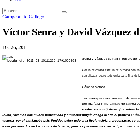
Campeonato Gallego
Víctor Senra y David Vázquez de
Dic 26, 2011
Senra y Vázquez se han impuesto de for
Con la celebrada este fin de semana son ya 
complicada, sobre todo en la parte final de
Cómoda victoria
Tras unos primeros compases de carrera 
terminaría la primera mitad de carrera 
rivales eran muy duros y nosotros hab
inicio, rodamos con mucha tranquilidad y sin tomar ningún riesgo desde el primero al úl
victoria -por el santiagués Luis Penido-, sobre todo si la lluvia volvía a presentarse, se
estar presionados en los tramos de la tarde, pues se preveían más secos.”
, argumentaba 