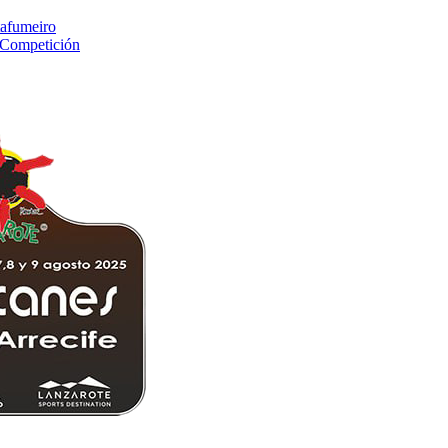
tafumeiro
o Competición