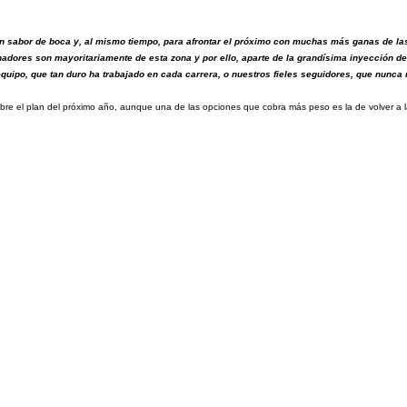
n sabor de boca y, al mismo tiempo, para afrontar el próximo con muchas más ganas de las 
adores son mayoritariamente de esta zona y por ello, aparte de la grandísima inyección de
quipo, que tan duro ha trabajado en cada carrera, o nuestros fieles seguidores, que nunca n
e el plan del próximo año, aunque una de las opciones que cobra más peso es la de volver a la n