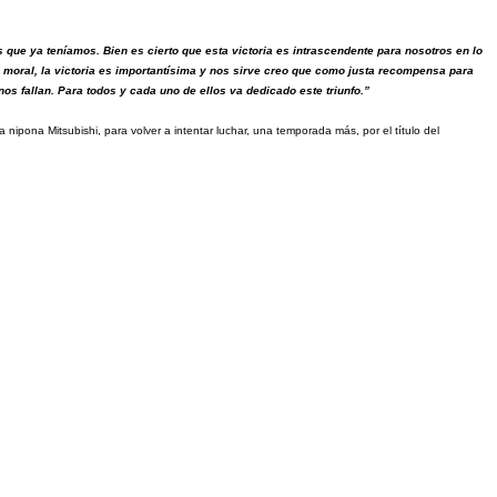
que ya teníamos. Bien es cierto que esta victoria es intrascendente para nosotros en lo
 moral, la victoria es importantísima y nos sirve creo que como justa recompensa para
os fallan. Para todos y cada uno de ellos va dedicado este triunfo.”
ipona Mitsubishi, para volver a intentar luchar, una temporada más, por el título del