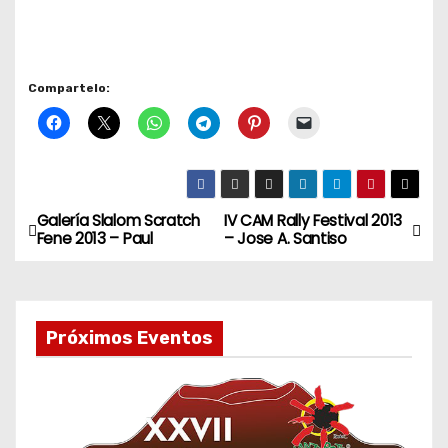
Compartelo:
Galería Slalom Scratch
IV CAM Rally Festival 2013
N
Fene 2013 – Paul
– Jose A. Santiso
a
v
Próximos Eventos
e
g
a