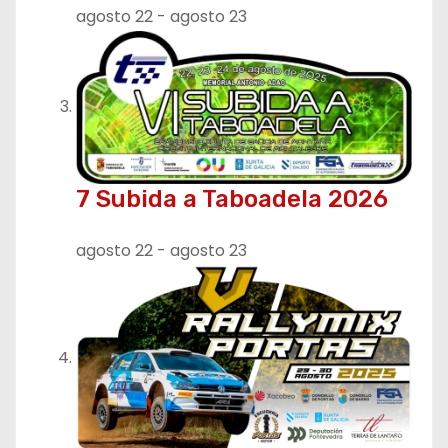
a
agosto 22
-
agosto 23
d
a
s
7 Subida a Taboadela 2026
agosto 22
-
agosto 23