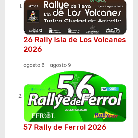
c
i
ó
26 Rally Isla de Los Volcanes
n
2026
d
agosto 8
-
agosto 9
e
e
n
t
r
57 Rally de Ferrol 2026