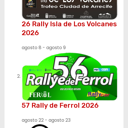
ó
n
26 Rally Isla de Los Volcanes
d
2026
e
agosto 8
-
agosto 9
e
n
t
r
a
57 Rally de Ferrol 2026
d
agosto 22
-
agosto 23
a