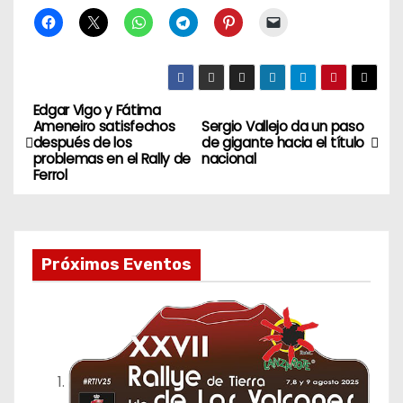
Edgar Vigo y Fátima
N
Ameneiro satisfechos
Sergio Vallejo da un paso
después de los
de gigante hacia el título
a
problemas en el Rally de
nacional
Ferrol
v
e
Próximos Eventos
g
a
c
i