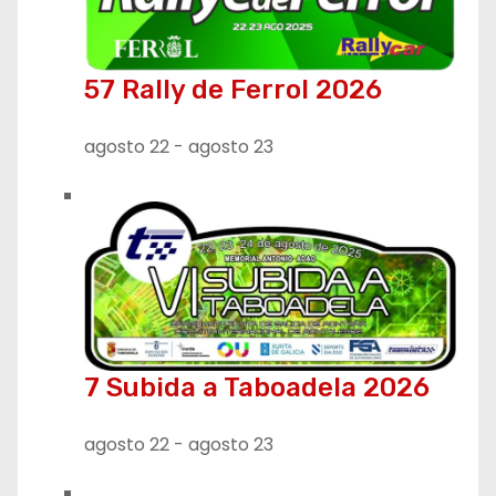
a
d
57 Rally de Ferrol 2026
a
agosto 22
-
agosto 23
s
7 Subida a Taboadela 2026
agosto 22
-
agosto 23