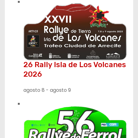
a
c
i
ó
n
26 Rally Isla de Los Volcanes
d
2026
e
agosto 8
-
agosto 9
e
n
t
r