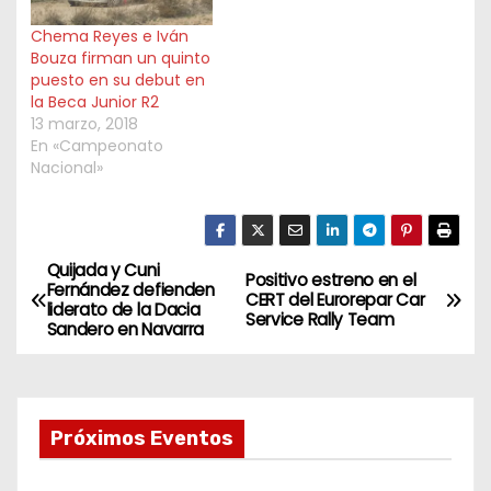
Chema Reyes e Iván
Bouza firman un quinto
puesto en su debut en
la Beca Junior R2
13 marzo, 2018
En «Campeonato
Nacional»
Quijada y Cuni
N
Positivo estreno en el
Fernández defienden
CERT del Eurorepar Car
liderato de la Dacia
a
Service Rally Team
Sandero en Navarra
v
e
Próximos Eventos
g