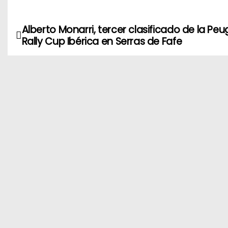
Alberto Monarri, tercer clasificado de la Pe
N
Rally Cup Ibérica en Serras de Fafe
a
v
e
g
a
c
i
ó
n