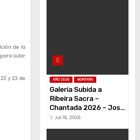
ción de la
para subir
 22 y 23 de
AÑO 2026
MONTAÑA
Galeria Subida a
Ribeira Sacra –
Chantada 2026 – Jose
Alvariño
Jul 16, 2026