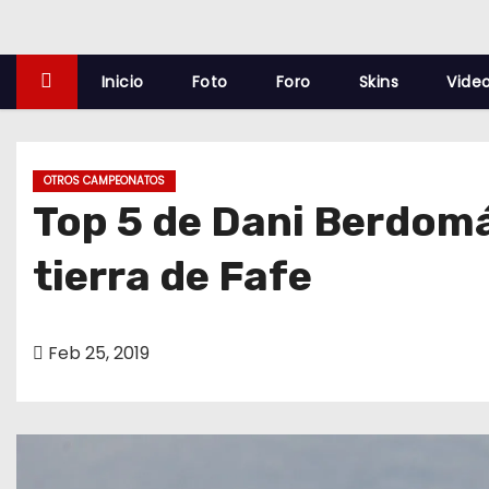
o
Inicio
Foto
Foro
Skins
Vide
OTROS CAMPEONATOS
Top 5 de Dani Berdomá
tierra de Fafe
Feb 25, 2019