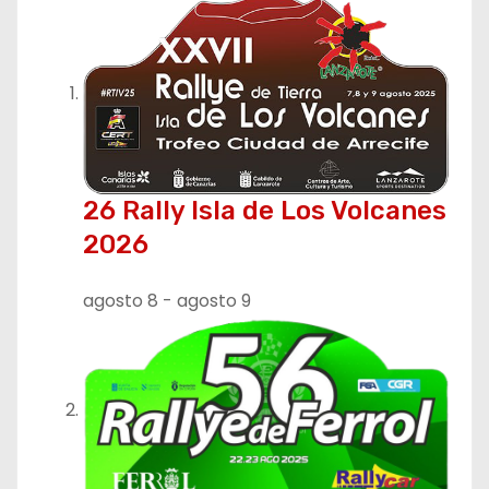
a
c
i
ó
n
26 Rally Isla de Los Volcanes
2026
d
e
agosto 8
-
agosto 9
e
n
t
r