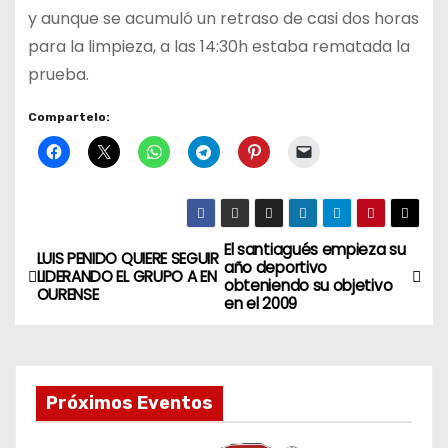
y aunque se acumuló un retraso de casi dos horas
para la limpieza, a las 14:30h estaba rematada la
prueba.
Compartelo:
El santiagués empieza su
N
LUIS PENIDO QUIERE SEGUIR
año deportivo
LIDERANDO EL GRUPO A EN
obteniendo su objetivo
a
OURENSE
en el 2009
v
e
Próximos Eventos
g