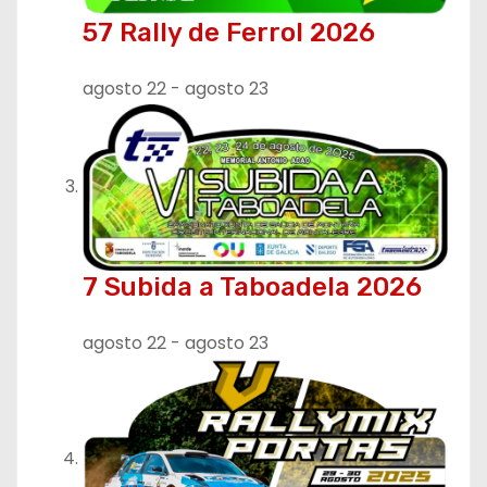
57 Rally de Ferrol 2026
a
d
agosto 22
-
agosto 23
a
s
7 Subida a Taboadela 2026
agosto 22
-
agosto 23