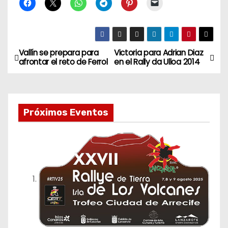
Vallín se prepara para
Victoria para Adrian Diaz
N
afrontar el reto de Ferrol
en el Rally da Ulloa 2014
a
v
Próximos Eventos
e
g
a
c
i