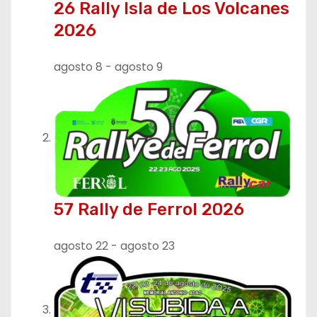
ó
26 Rally Isla de Los Volcanes
n
2026
d
agosto 8
-
agosto 9
e
e
n
t
r
57 Rally de Ferrol 2026
a
agosto 22
-
agosto 23
d
a