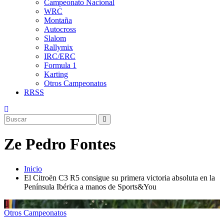
Campeonato Nacional
WRC
Montaña
Autocross
Slalom
Rallymix
IRC/ERC
Formula 1
Karting
Otros Campeonatos
RRSS
Ze Pedro Fontes
Inicio
El Citroën C3 R5 consigue su primera victoria absoluta en la
Península Ibérica a manos de Sports&You
Otros Campeonatos