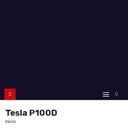
o
Tesla P100D
Inicio