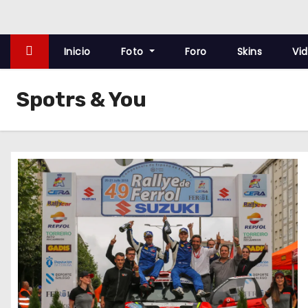
o
Inicio
Foto
Foro
Skins
Vi
Spotrs & You