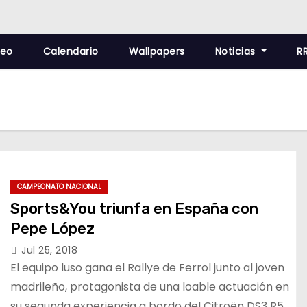
deo
Calendario
Wallpapers
Noticias
R
CAMPEONATO NACIONAL
Sports&You triunfa en España con
Pepe López
Jul 25, 2018
El equipo luso gana el Rallye de Ferrol junto al joven
madrileño, protagonista de una loable actuación en
su segunda experiencia a bordo del Citroën DS3 R5