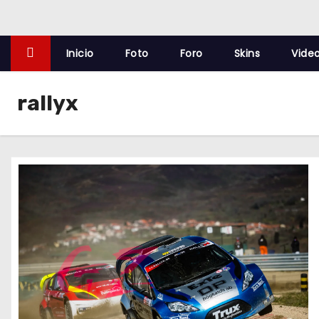
o
Inicio
Foto
Foro
Skins
Vide
rallyx