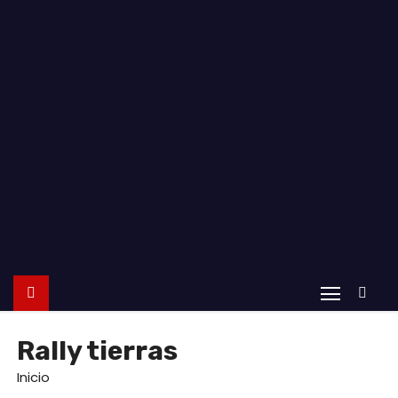
o
Rally tierras
Inicio