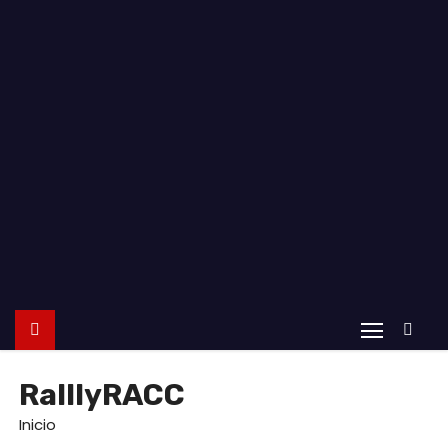
o
RalllyRACC
Inicio