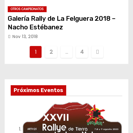
OTROS CAMPEONATOS
Galería Rally de La Felguera 2018 –
Nacho Estébanez
Nov 13, 2018
P
1
2
…
4
a
g
i
Próximos Eventos
n
a
c