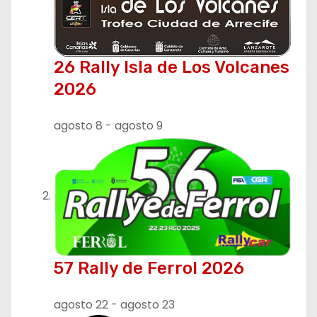
i
ó
26 Rally Isla de Los Volcanes
n
2026
d
agosto 8
-
agosto 9
e
e
n
t
r
57 Rally de Ferrol 2026
a
agosto 22
-
agosto 23
d