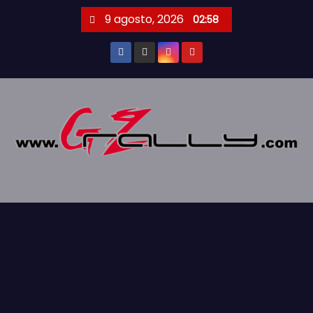
S
9 agosto, 2026
02:58
a
l
t
a
r
a
l
c
o
n
t
e
n
i
d