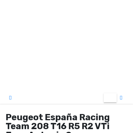
o
Peugeot España Racing
Team 208 T16 R5 R2 VTi