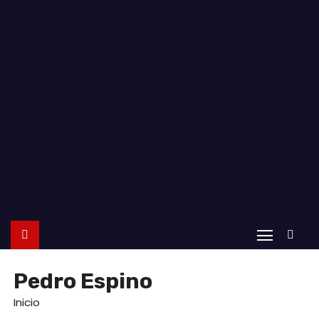
o
Pedro Espino
Inicio