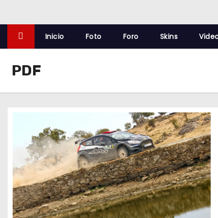
o
Inicio
Foto
Foro
Skins
Vide
PDF