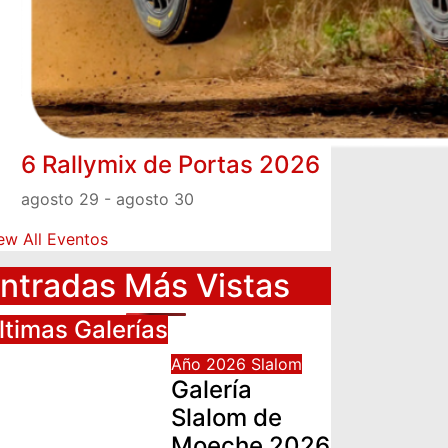
6 Rallymix de Portas 2026
agosto 29
-
agosto 30
ew All Eventos
ntradas Más Vistas
ltimas Galerías
Año 2026
Slalom
Galería
Slalom de
Moeche 2026