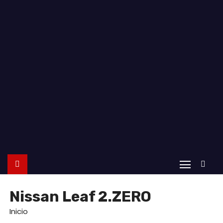
o
Nissan Leaf 2.ZERO
Inicio