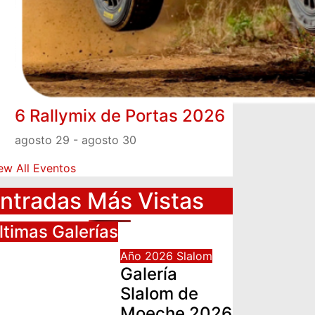
6 Rallymix de Portas 2026
agosto 29
-
agosto 30
ew All Eventos
ntradas Más Vistas
ltimas Galerías
Año 2026
Slalom
Galería
Slalom de
Moeche 2026