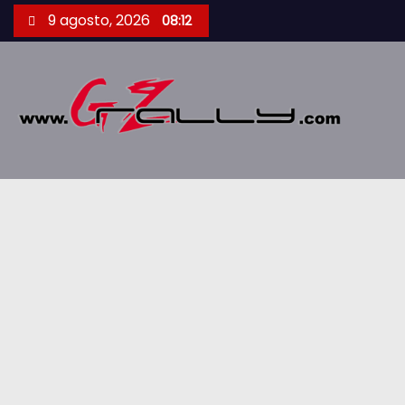
S
9 agosto, 2026
08:12
a
l
t
a
r
a
l
c
o
n
t
e
n
i
d