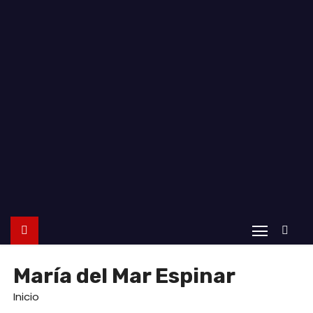
o
María del Mar Espinar
Inicio