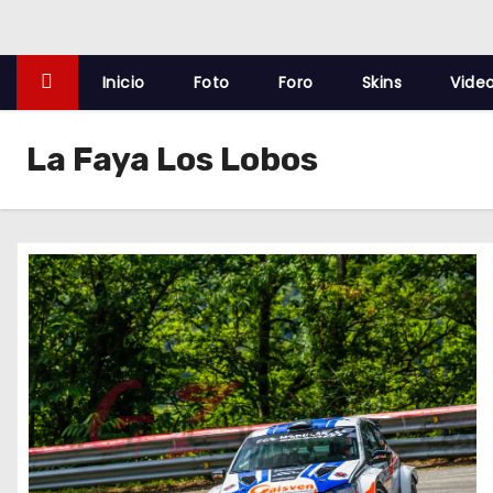
o
Inicio
Foto
Foro
Skins
Vide
La Faya Los Lobos