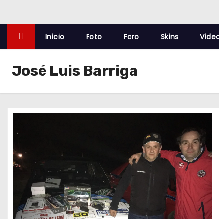
o
Inicio
Foto
Foro
Skins
Vide
José Luis Barriga