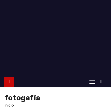
o
fotogafía
Inicio